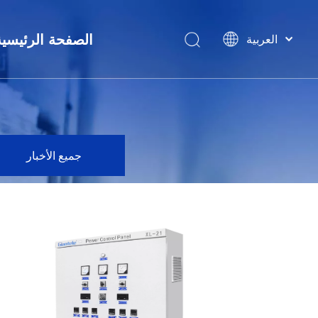
العربية
الصفحة الرئيسية
বাংলা
المفاتيح الكهربائية ذات
ไทย
Tiếng Việt
مفاتيح 
Italiano
Português
جميع الأخبار
Español
Pусский
Français
简体中文
خزانة لوحة 
English
محطة فرعية