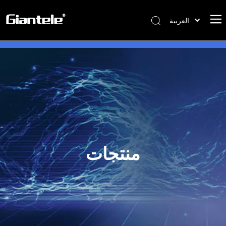
العربية
বাংলা
ไทย
Tiếng Việt
Italiano
Português
Español
Pусский
Français
منتجات
简体中文
English